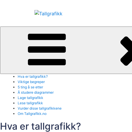
Gå
til
innhold
Tallgrafikk
Bli kjent med
Hva er tallgrafikk?
Viktige begreper
5 ting å se etter
Å studere diagrammer
Lage tallgrafikk
Lese tallgrafikk
Vurder disse tallgrafikkene
Om Tallgrafikk.no
Hva er tallgrafikk?