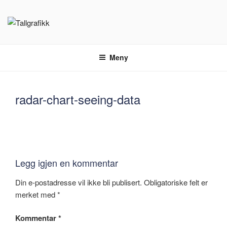
Gå
til
innhold
TALLGRAFIKK
Bli kjent med
Meny
radar-chart-seeing-data
Legg igjen en kommentar
Din e-postadresse vil ikke bli publisert.
Obligatoriske felt er
merket med
*
Kommentar
*