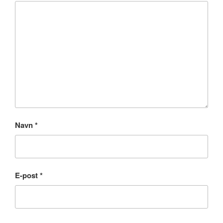
Navn
*
E-post
*