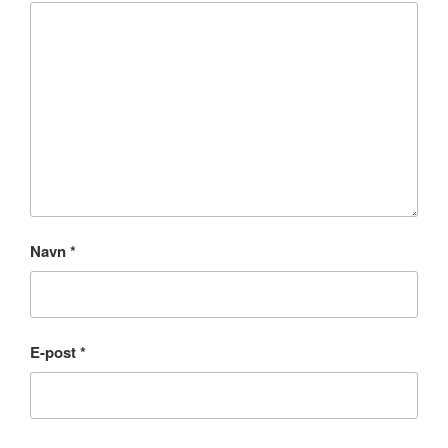
Navn
*
E-post
*