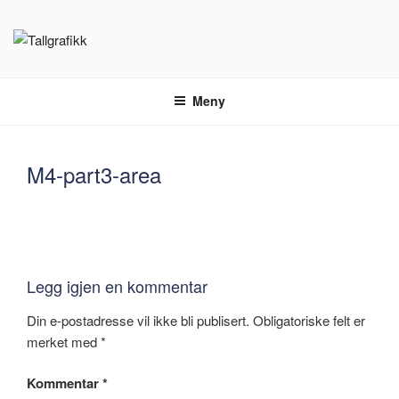
Gå
til
innhold
TALLGRAFIKK
Bli kjent med
Meny
M4-part3-area
Legg igjen en kommentar
Din e-postadresse vil ikke bli publisert.
Obligatoriske felt er
merket med
*
Kommentar
*